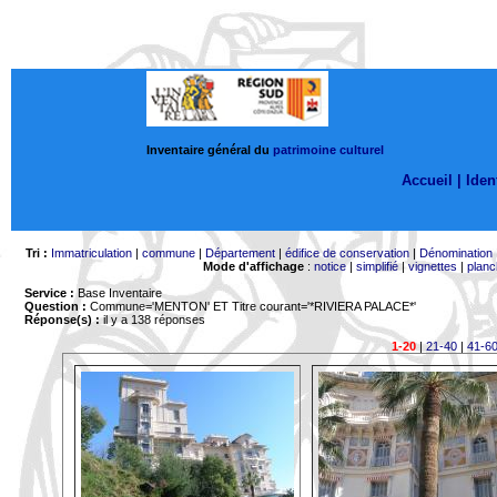
Inventaire général du
patrimoine culturel
Accueil |
Ident
Tri :
Immatriculation
|
commune
|
Département
|
édifice de conservation
|
Dénomination
Mode d'affichage
:
notice
|
simplifié
|
vignettes
|
planc
Service :
Base Inventaire
Question :
Commune='MENTON'
ET Titre courant='*RIVIERA PALACE*'
Réponse(s) :
il y a 138 réponses
1-20
|
21-40
|
41-6