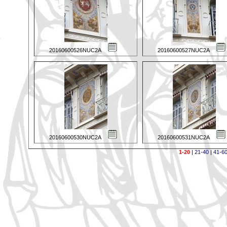
20160600526NUC2A
20160600527NUC2A
20160600530NUC2A
20160600531NUC2A
1-20
|
21-40
|
41-6