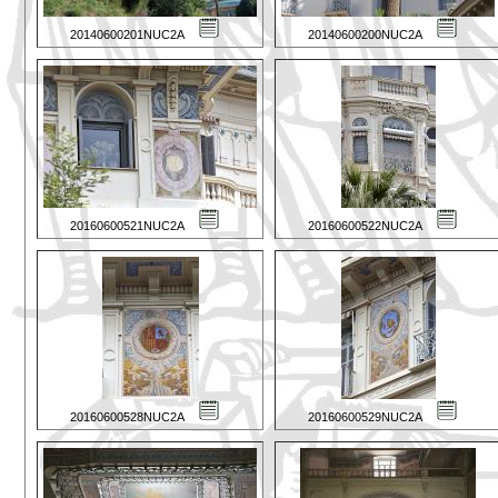
20140600201NUC2A
20140600200NUC2A
20160600521NUC2A
20160600522NUC2A
20160600528NUC2A
20160600529NUC2A