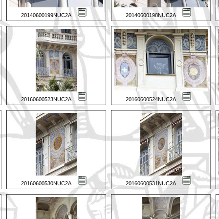
20140600199NUC2A
20140600198NUC2A
20160600523NUC2A
20160600524NUC2A
20160600530NUC2A
20160600531NUC2A