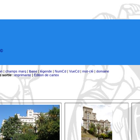
©
on
|
champs marq
|
lbase
|
légende
|
NumCd
|
VueCd
|
mot-clé
|
domaine
 sortie
:
imprimante
|
Edition de cartex