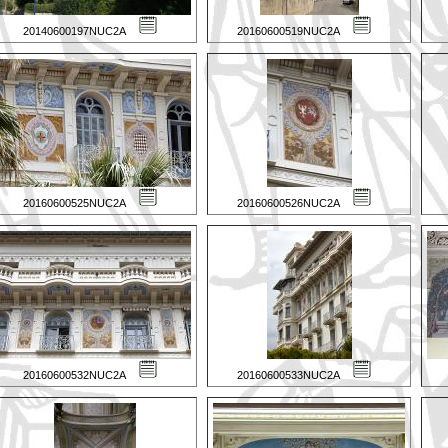
20140600197NUC2A
20160600519NUC2A
20160600525NUC2A
20160600526NUC2A
20160600532NUC2A
20160600533NUC2A