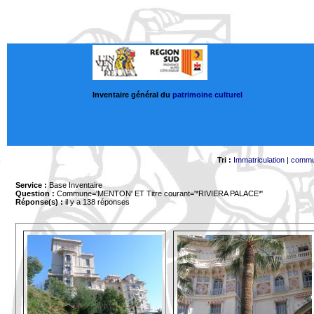
Inventaire général du
patrimoine culturel
Tri :
Immatriculation
|
comm
Service :
Base Inventaire
Question :
Commune='MENTON'
ET Titre courant='*RIVIERA PALACE*'
Réponse(s) :
il y a 138 réponses