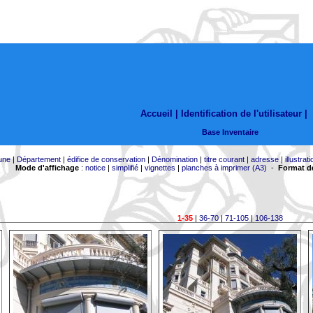
Accueil |
Identification de l'utilisateur
|
Base Inventaire
une
|
Département
|
édifice de conservation
|
Dénomination
|
titre courant
|
adresse
|
illustrati
Mode d'affichage
:
notice
|
simplifié
|
vignettes
|
planches à imprimer (A3)
-
Format de
1-35
|
36-70
|
71-105
|
106-138