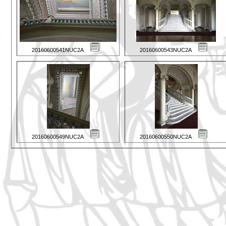
20160600541NUC2A
20160600543NUC2A
20160600549NUC2A
20160600550NUC2A