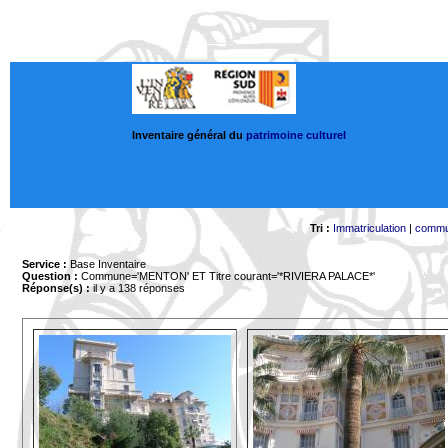
Inventaire général du
patrimoine culturel
Tri :
Immatriculation
|
comm
Service :
Base Inventaire
Question :
Commune='MENTON'
ET Titre courant='*RIVIERA PALACE*'
Réponse(s) :
il y a 138 réponses