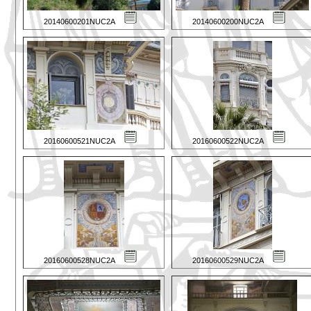
20140600201NUC2A
20140600200NUC2A
20160600521NUC2A
20160600522NUC2A
20160600528NUC2A
20160600529NUC2A