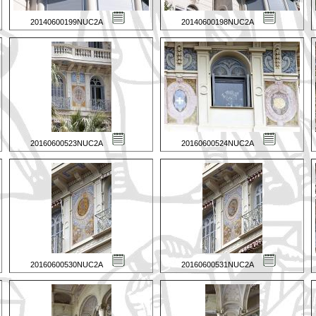
20140600199NUC2A
20140600198NUC2A
20160600523NUC2A
20160600524NUC2A
20160600530NUC2A
20160600531NUC2A