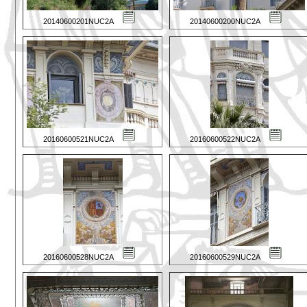
20140600201NUC2A
20140600200NUC2A
20160600521NUC2A
20160600522NUC2A
20160600528NUC2A
20160600529NUC2A