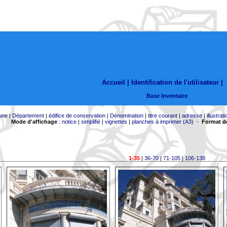
Accueil |
Identification de l'utilisateur
|
Base Inventaire
une
|
Département
|
édifice de conservation
|
Dénomination
|
titre courant
|
adresse
|
illustrati
Mode d'affichage
:
notice
|
simplifié
|
vignettes
|
planches à imprimer (A3)
-
Format de
1-35
|
36-70
|
71-105
|
106-138