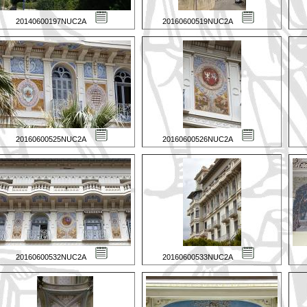
20140600197NUC2A
20160600519NUC2A
20160600525NUC2A
20160600526NUC2A
20160600532NUC2A
20160600533NUC2A