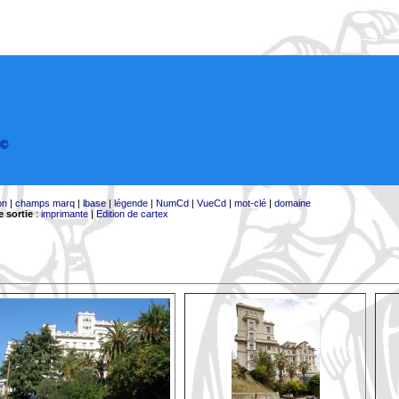
©
on
|
champs marq
|
lbase
|
légende
|
NumCd
|
VueCd
|
mot-clé
|
domaine
 sortie
:
imprimante
|
Edition de cartex