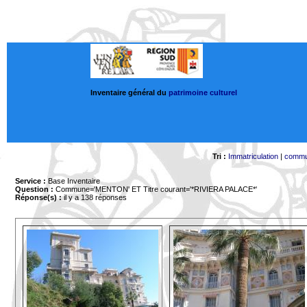
Inventaire général du
patrimoine culturel
Tri :
Immatriculation
|
comm
Service :
Base Inventaire
Question :
Commune='MENTON'
ET Titre courant='*RIVIERA PALACE*'
Réponse(s) :
il y a 138 réponses