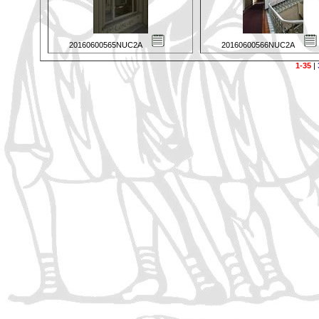
20160600565NUC2A
20160600566NUC2A
1-35
|