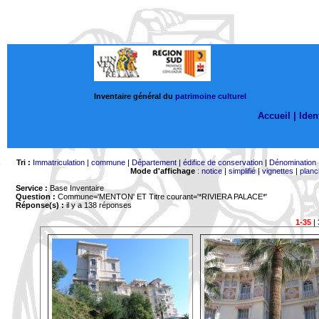
Inventaire général du
patrimoine culturel
Accueil |
Ident
Tri :
Immatriculation
|
commune
|
Département
|
édifice de conservation
|
Dénomination
Mode d'affichage
:
notice
|
simplifié
|
vignettes
|
planc
Service :
Base Inventaire
Question :
Commune='MENTON'
ET Titre courant='*RIVIERA PALACE*'
Réponse(s) :
il y a 138 réponses
1-35
|