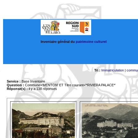
Inventaire général du
patrimoine culturel
Tri :
Immatriculation
|
commu
Service :
Base Inventaire
Question :
Commune='MENTON'
ET Titre courant='*RIVIERA PALACE*'
Réponse(s) :
il y a 138 réponses