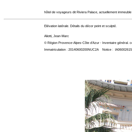
hôtel de voyageurs dit Riviera Palace, actuellement immeuble
Elévation latérale. Détails du décor peint et sculpté.
Aliotti, Jean-Marc
© Région Provence-Alpes-Côte d'Azur - Inventaire général. co
Immatriculation : 20140600200NUC2A Notice : IA06002615