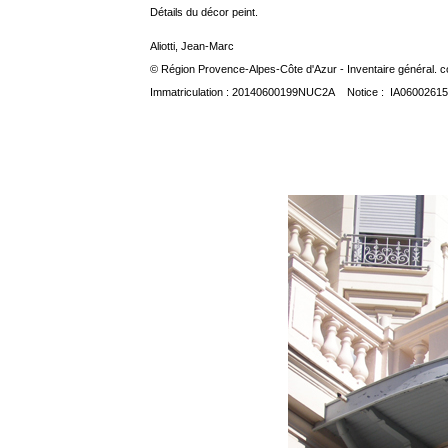
Détails du décor peint.
Aliotti, Jean-Marc
© Région Provence-Alpes-Côte d'Azur - Inventaire général. co
Immatriculation : 20140600199NUC2A Notice : IA06002615