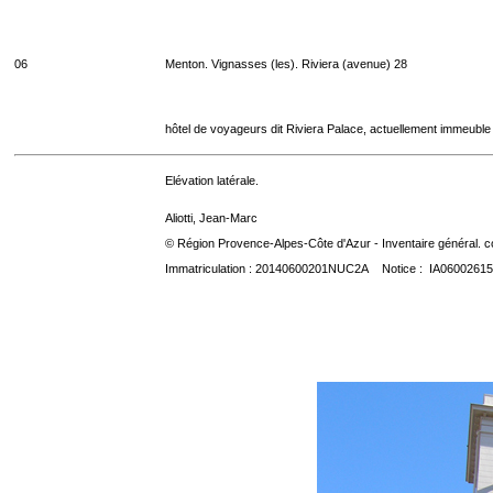
06
Menton. Vignasses (les). Riviera (avenue) 28
hôtel de voyageurs dit Riviera Palace, actuellement immeuble
Elévation latérale.
Aliotti, Jean-Marc
© Région Provence-Alpes-Côte d'Azur - Inventaire général. co
Immatriculation : 20140600201NUC2A Notice : IA06002615