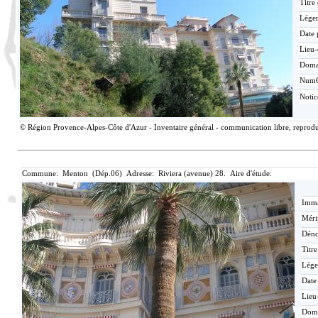
Titre
Lége
Date 
Lieu-
Doma
Num
Noti
© Région Provence-Alpes-Côte d'Azur - Inventaire général - communication libre, reproduc
Commune: Menton (Dép.06) Adresse: Riviera (avenue) 28. Aire d'étude:
Imma
Méri
Déno
Titr
Lége
Date
Lieu
Dom