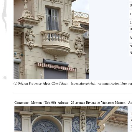
D
T
L
D
A
N
N
(c) Région Provence-Alpes-Côte d'Azur - Inventaire général - communication libre, rep
Commune: Menton (Dép.06) Adresse: 28 avenue Riviera les Vignasses Menton. Ai
I
M