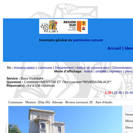
Inventaire général du
patrimoine culturel
Accueil |
Ident
Tri :
Immatriculation
|
commune
|
Département
|
édifice de conservation
|
Dénomination
Mode d'affichage
:
notice
|
simplifié
|
vignettes
|
planc
Service :
Base Inventaire
Question :
Commune='MENTON'
ET Titre courant='*RIVIERA PALACE*'
Réponse(s) :
il y a 138 réponses
1-20
|
21-40
|
41-6
Commune: Menton (Dép.06) Adresse: Riviera (avenue) 28. Aire d'étude:
Immat
Mérim
Déno