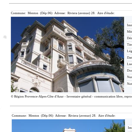
Commune: Menton (Dép.06) Adresse: Riviera (avenue) 28. Aire d'étude:
Imm
Mér
Dén
Tit
Lé
Dat
Lie
Do
Nu
Not
© Région Provence-Alpes-Côte d'Azur - Inventaire général - communication libre, reprodu
Commune: Menton (Dép.06) Adresse: Riviera (avenue) 28. Aire d'étude:
Im