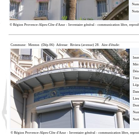
Num
Noti
© Région Provence-Alpes-Côte d'Azur - Inventaire général - communication libre, reproduc
Commune: Menton (Dép.06) Adresse: Riviera (avenue) 28. Aire d'étude:
Imma
Méri
Dén
Titr
Lég
Date
Lieu
Dom
Nu
Not
© Région Provence-Alpes-Côte d'Azur - Inventaire général - communication libre, reprodu