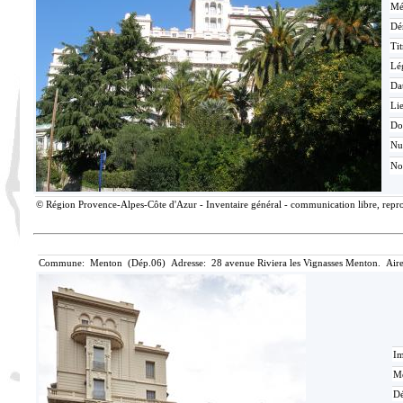
Mé
Dé
Tit
Lé
Da
Lie
Do
N
No
© Région Provence-Alpes-Côte d'Azur - Inventaire général - communication libre, reprod
Commune: Menton (Dép.06) Adresse: 28 avenue Riviera les Vignasses Menton. Aire
Im
Mé
Dé