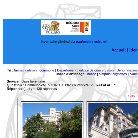
Inventaire général du
patrimoine culturel
Accueil |
Ident
Tri :
Immatriculation
|
commune
|
Département
|
édifice de conservation
|
Dénomination
Mode d'affichage
:
notice
|
simplifié
|
vignettes
|
planc
Service :
Base Inventaire
Question :
Commune='MENTON'
ET Titre courant='*RIVIERA PALACE*'
Réponse(s) :
il y a 138 réponses
1-35
|