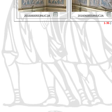
20160600553NUC2A
20160600554NUC2A
1-35
|