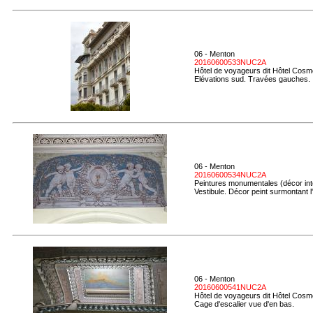
06 - Menton
20160600533NUC2A
Hôtel de voyageurs dit Hôtel Cosmo
Elévations sud. Travées gauches.
06 - Menton
20160600534NUC2A
Peintures monumentales (décor inté
Vestibule. Décor peint surmontant l
06 - Menton
20160600541NUC2A
Hôtel de voyageurs dit Hôtel Cosmo
Cage d'escalier vue d'en bas.