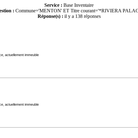
Service :
Base Inventaire
stion :
Commune='MENTON'
ET Titre courant='*RIVIERA PALA
Réponse(s) :
il y a 138 réponses
ace, actuellement immeuble
ace, actuellement immeuble