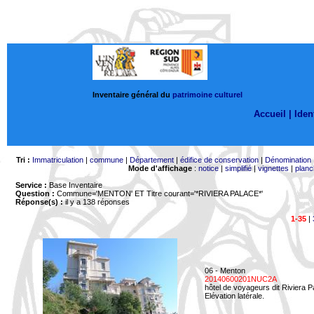
Inventaire général du
patrimoine culturel
Accueil |
Ident
Tri :
Immatriculation
|
commune
|
Département
|
édifice de conservation
|
Dénomination
Mode d'affichage
:
notice
|
simplifié
|
vignettes
|
planc
Service :
Base Inventaire
Question :
Commune='MENTON'
ET Titre courant='*RIVIERA PALACE*'
Réponse(s) :
il y a 138 réponses
1-35
|
06 - Menton
20140600201NUC2A
hôtel de voyageurs dit Riviera 
Elévation latérale.