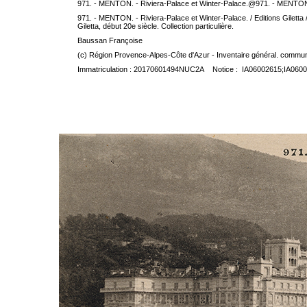
971. - MENTON. - Riviera-Palace et Winter-Palace.@971. - MENTON.
971. - MENTON. - Riviera-Palace et Winter-Palace. / Editions Giletta / 
Giletta, début 20e siècle. Collection particulière.
Baussan Françoise
(c) Région Provence-Alpes-Côte d'Azur - Inventaire général. communic
Immatriculation : 20170601494NUC2A Notice : IA06002615;IA060