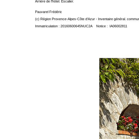
Arrière de l'hôtel. Escalier.
Pauvarel Frédéric
(c) Région Provence-Alpes-Côte d'Azur - Inventaire général. communic
Immatriculation : 20160600645NUC2A Notice : IA06002811