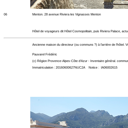
06
Menton. 28 avenue Riviera les Vignasses Menton
Hôtel de voyageurs dit Hôtel Cosmopolitain, puis Riviera Palace, act
Ancienne maison du directeur (ou communs ?) à l'arrière de l'hôtel. Vu
Pauvarel Frédéric
(c) Région Provence-Alpes-Côte d'Azur - Inventaire général. communic
Immatriculation : 20160600627NUC2A Notice : IA06002615