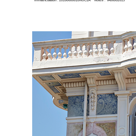
Immatriculation : 20160600618NUC2A Notice : IA06002615