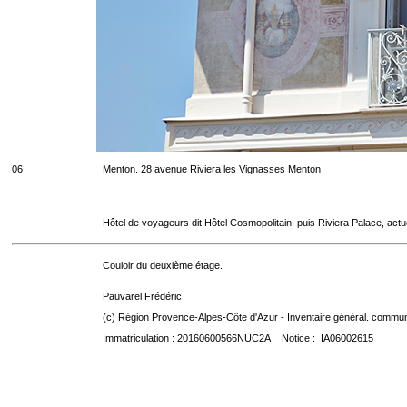
06
Menton. 28 avenue Riviera les Vignasses Menton
Hôtel de voyageurs dit Hôtel Cosmopolitain, puis Riviera Palace, act
Couloir du deuxième étage.
Pauvarel Frédéric
(c) Région Provence-Alpes-Côte d'Azur - Inventaire général. communic
Immatriculation : 20160600566NUC2A Notice : IA06002615