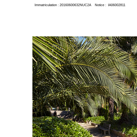
Immatriculation : 20160600632NUC2A Notice : IA06002811