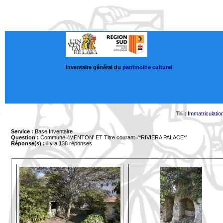
Inventaire général du
patrimoine culturel
Tri :
Immatriculatio
Service :
Base Inventaire
Question :
Commune='MENTON'
ET Titre courant='*RIVIERA PALACE*'
Réponse(s) :
il y a 138 réponses