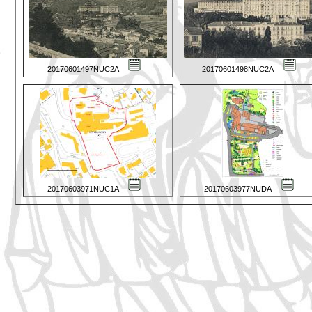
20170601497NUC2A
20170601498NUC2A
20170603971NUC1A
20170603977NUDA