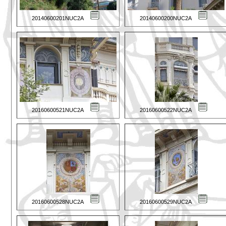
20140600201NUC2A
20140600200NUC2A
20160600521NUC2A
20160600522NUC2A
20160600528NUC2A
20160600529NUC2A