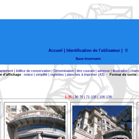
Accueil |
Identification de l'utilisateur
|
©
Base Inventaire
artement
|
édifice de conservation
|
Dénomination
|
titre courant
|
adresse
|
illustration
|
cham
 d'affichage
:
notice
|
simplifié
|
vignettes
|
planches à imprimer (A3)
-
Format de sortie
1-35
|
36-70
|
71-105
|
106-138