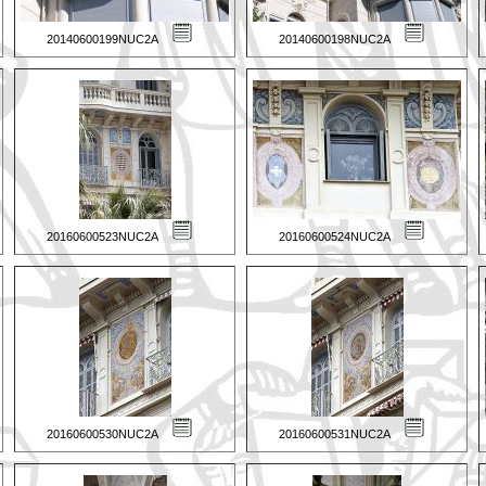
20140600199NUC2A
20140600198NUC2A
20160600523NUC2A
20160600524NUC2A
20160600530NUC2A
20160600531NUC2A