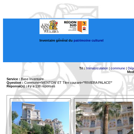
Inventaire général du
patrimoine culturel
Tri :
Immatriculation
|
commune
|
Dép
Mode
Service :
Base Inventaire
Question :
Commune='MENTON'
ET Titre courant='*RIVIERA PALACE*'
Réponse(s) :
il y a 138 réponses