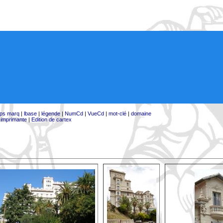
ps marq
|
lbase
|
légende
|
NumCd
|
VueCd
|
mot-clé
|
domaine
:
imprimante
|
Edition de cartex