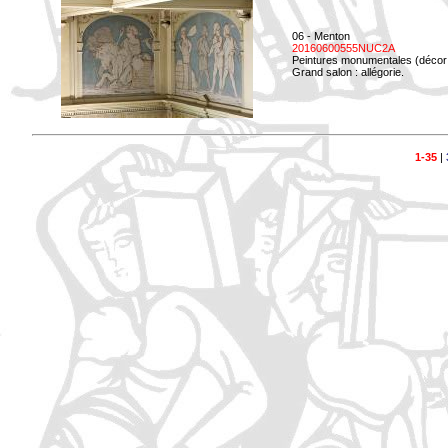
06 - Menton
20160600555NUC2A
Peintures monumentales (décor i
Grand salon : allégorie.
1-35
|