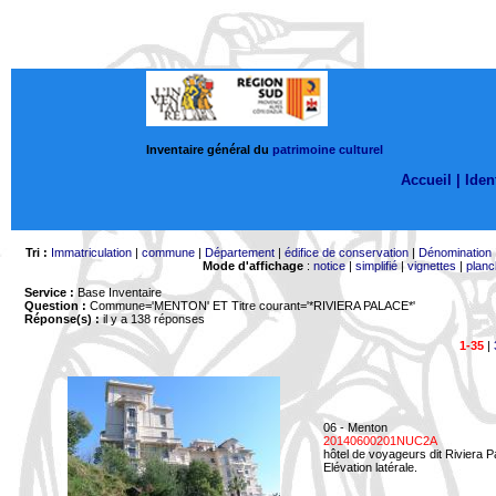
Inventaire général du
patrimoine culturel
Accueil |
Ident
Tri :
Immatriculation
|
commune
|
Département
|
édifice de conservation
|
Dénomination
Mode d'affichage
:
notice
|
simplifié
|
vignettes
|
planc
Service :
Base Inventaire
Question :
Commune='MENTON'
ET Titre courant='*RIVIERA PALACE*'
Réponse(s) :
il y a 138 réponses
1-35
|
06 - Menton
20140600201NUC2A
hôtel de voyageurs dit Riviera 
Elévation latérale.