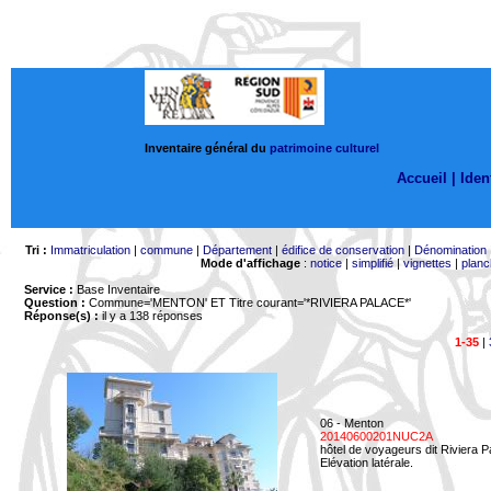
Inventaire général du
patrimoine culturel
Accueil |
Ident
Tri :
Immatriculation
|
commune
|
Département
|
édifice de conservation
|
Dénomination
Mode d'affichage
:
notice
|
simplifié
|
vignettes
|
planc
Service :
Base Inventaire
Question :
Commune='MENTON'
ET Titre courant='*RIVIERA PALACE*'
Réponse(s) :
il y a 138 réponses
1-35
|
06 - Menton
20140600201NUC2A
hôtel de voyageurs dit Riviera 
Elévation latérale.