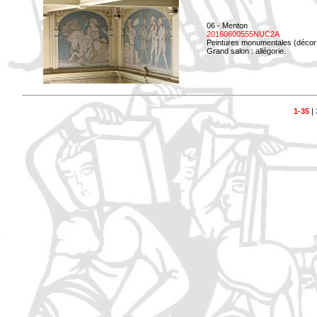
06 - Menton
20160600555NUC2A
Peintures monumentales (décor i
Grand salon : allégorie.
1-35
|