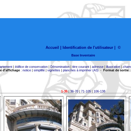
Accueil |
Identification de l'utilisateur
|
©
Base Inventaire
artement
|
édifice de conservation
|
Dénomination
|
titre courant
|
adresse
|
illustration
|
cham
 d'affichage
:
notice
|
simplifié
|
vignettes
|
planches à imprimer (A3)
-
Format de sortie
1-35
|
36-70
|
71-105
|
106-138