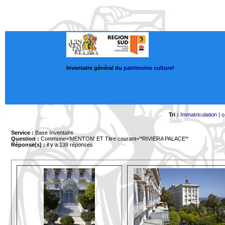
Inventaire général du
patrimoine culturel
Tri :
Immatriculation
|
c
Service :
Base Inventaire
Question :
Commune='MENTON'
ET Titre courant='*RIVIERA PALACE*'
Réponse(s) :
il y a 138 réponses