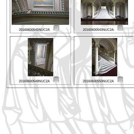
20160600541NUC2A
20160600543NUC2A
20160600549NUC2A
20160600550NUC2A