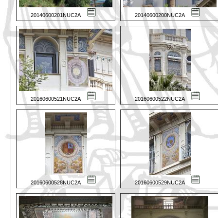
20140600201NUC2A
20140600200NUC2A
20160600521NUC2A
20160600522NUC2A
20160600528NUC2A
20160600529NUC2A