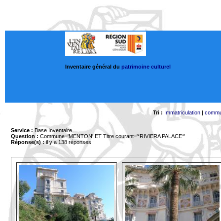
Inventaire général du
patrimoine culturel
Tri :
Immatriculation
|
comm
Service :
Base Inventaire
Question :
Commune='MENTON'
ET Titre courant='*RIVIERA PALACE*'
Réponse(s) :
il y a 138 réponses