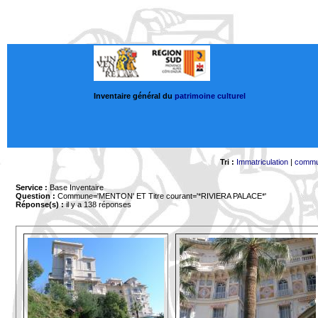
Inventaire général du
patrimoine culturel
Tri :
Immatriculation
|
comm
Service :
Base Inventaire
Question :
Commune='MENTON'
ET Titre courant='*RIVIERA PALACE*'
Réponse(s) :
il y a 138 réponses