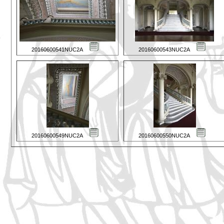
20160600541NUC2A
20160600543NUC2A
20160600549NUC2A
20160600550NUC2A