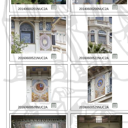
20140600201NUC2A
20140600200NUC2A
20160600521NUC2A
20160600522NUC2A
20160600528NUC2A
20160600529NUC2A