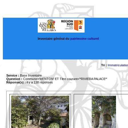
Inventaire général du
patrimoine culturel
Tri :
Immatriculatio
Service :
Base Inventaire
Question :
Commune='MENTON'
ET Titre courant='*RIVIERA PALACE*'
Réponse(s) :
il y a 138 réponses