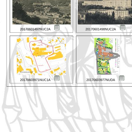
20170601497NUC2A
20170601498NUC2A
20170603971NUC1A
20170603977NUDA