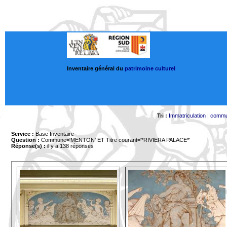
Inventaire général du
patrimoine culturel
Tri :
Immatriculation
|
comm
Service :
Base Inventaire
Question :
Commune='MENTON'
ET Titre courant='*RIVIERA PALACE*'
Réponse(s) :
il y a 138 réponses