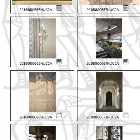
20160600556NUC2A
20160600557NUC2A
20160600563NUC2A
20160600564NUC2A
20160600570NUC2A
20160600571NUC2A