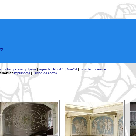
©
on
|
champs marq
|
lbase
|
légende
|
NumCd
|
VueCd
|
mot-clé
|
domaine
 sortie
:
imprimante
|
Edition de cartex