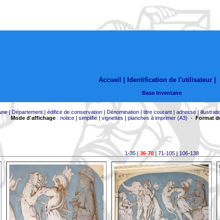
Accueil |
Identification de l'utilisateur
|
Base Inventaire
une
|
Département
|
édifice de conservation
|
Dénomination
|
titre courant
|
adresse
|
illustrati
Mode d'affichage
:
notice
|
simplifié
|
vignettes
|
planches à imprimer (A3)
-
Format de
1-35
|
36-70
|
71-105
|
106-138