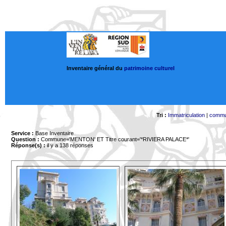
Inventaire général du
patrimoine culturel
Tri :
Immatriculation
|
comm
Service :
Base Inventaire
Question :
Commune='MENTON'
ET Titre courant='*RIVIERA PALACE*'
Réponse(s) :
il y a 138 réponses