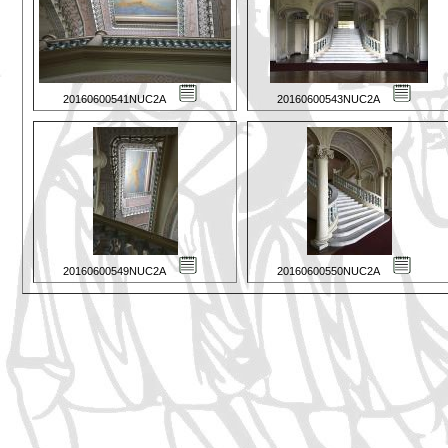
20160600541NUC2A
20160600543NUC2A
20160600549NUC2A
20160600550NUC2A