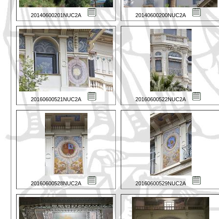
20140600201NUC2A
20140600200NUC2A
20160600521NUC2A
20160600522NUC2A
20160600528NUC2A
20160600529NUC2A