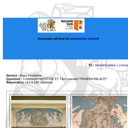
Inventaire général du
patrimoine culturel
Tri :
Immatriculation
|
comm
Service :
Base Inventaire
Question :
Commune='MENTON'
ET Titre courant='*RIVIERA PALACE*'
Réponse(s) :
il y a 138 réponses