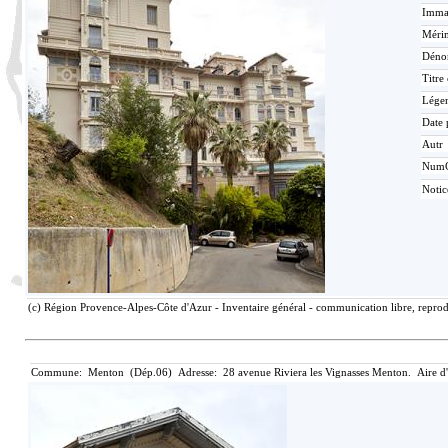
Immat
Mérim
Déno
Titre
Lége
Date 
Autr
Num
Noti
(c) Région Provence-Alpes-Côte d'Azur - Inventaire général - communication libre, reprodu
Commune: Menton (Dép.06) Adresse: 28 avenue Riviera les Vignasses Menton. Aire d