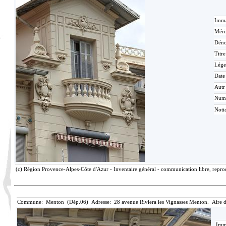
Imma
Méri
Déno
Titr
Lége
Date
Autr
Num
Noti
(c) Région Provence-Alpes-Côte d'Azur - Inventaire général - communication libre, reprod
Commune: Menton (Dép.06) Adresse: 28 avenue Riviera les Vignasses Menton. Aire 
Imma