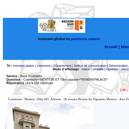
Inventaire général du
patrimoine culturel
Accueil |
Ident
Tri :
Immatriculation
|
commune
|
Département
|
édifice de conservation
|
Dénomination
Mode d'affichage
:
notice
|
simplifié
|
vignettes
|
planc
Service :
Base Inventaire
Question :
Commune='MENTON'
ET Titre courant='*RIVIERA PALACE*'
Réponse(s) :
il y a 138 réponses
1-35
|
Commune: Menton (Dép.06) Adresse: 28 avenue Riviera les Vignasses Menton. Aire d'