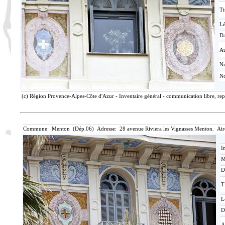
Ti
L
Da
Au
N
No
(c) Région Provence-Alpes-Côte d'Azur - Inventaire général - communication libre, rep
Commune: Menton (Dép.06) Adresse: 28 avenue Riviera les Vignasses Menton. Air
I
M
D
T
L
D
A