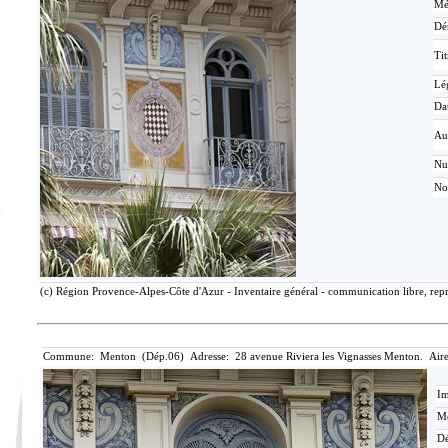
Mé
Dé
Tit
Lé
Da
Au
N
No
(c) Région Provence-Alpes-Côte d'Azur - Inventaire général - communication libre, repr
Commune: Menton (Dép.06) Adresse: 28 avenue Riviera les Vignasses Menton. Aire
Im
Mé
Dé