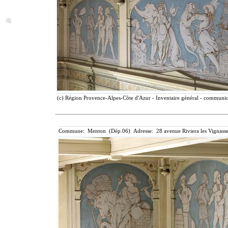
(c) Région Provence-Alpes-Côte d'Azur - Inventaire général - communicat
Commune: Menton (Dép.06) Adresse: 28 avenue Riviera les Vignasse