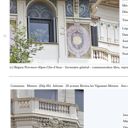
Méri
Dén
Titr
Lég
Date
Aut
Nu
Not
(c) Région Provence-Alpes-Côte d'Azur - Inventaire général - communication libre, repro
Commune: Menton (Dép.06) Adresse: 28 avenue Riviera les Vignasses Menton. Aire 
Imm
Mér
Dén