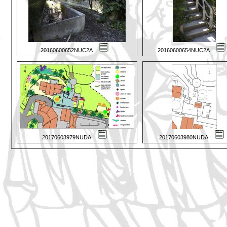
20160600652NUC2A
20160600654NUC2A
20170603979NUDA
20170603980NUDA