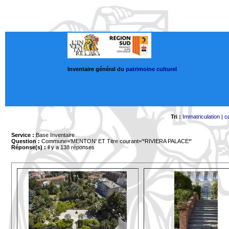
Inventaire général du
patrimoine culturel
Tri :
Immatriculation
|
c
Service :
Base Inventaire
Question :
Commune='MENTON'
ET Titre courant='*RIVIERA PALACE*'
Réponse(s) :
il y a 138 réponses