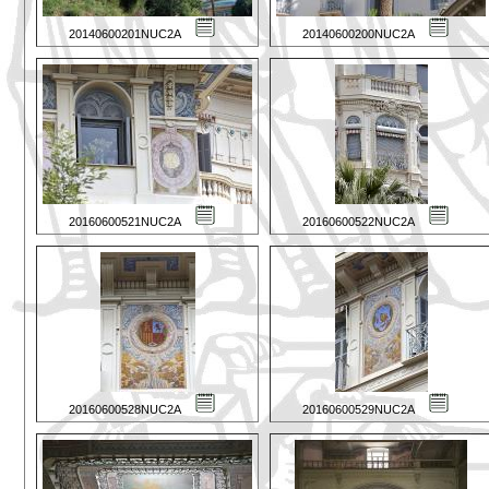
20140600201NUC2A
20140600200NUC2A
20160600521NUC2A
20160600522NUC2A
20160600528NUC2A
20160600529NUC2A