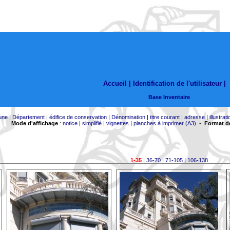
Accueil |
Identification de l'utilisateur
|
Base Inventaire
une
|
Département
|
édifice de conservation
|
Dénomination
|
titre courant
|
adresse
|
illustrati
Mode d'affichage
:
notice
|
simplifié
|
vignettes
|
planches à imprimer (A3)
-
Format de
1-35
|
36-70
|
71-105
|
106-138