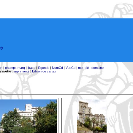
©
on
|
champs marq
|
lbase
|
légende
|
NumCd
|
VueCd
|
mot-clé
|
domaine
 sortie
:
imprimante
|
Edition de cartex