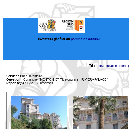
Inventaire général du
patrimoine culturel
Tri :
Immatriculation
|
comm
Service :
Base Inventaire
Question :
Commune='MENTON'
ET Titre courant='*RIVIERA PALACE*'
Réponse(s) :
il y a 138 réponses