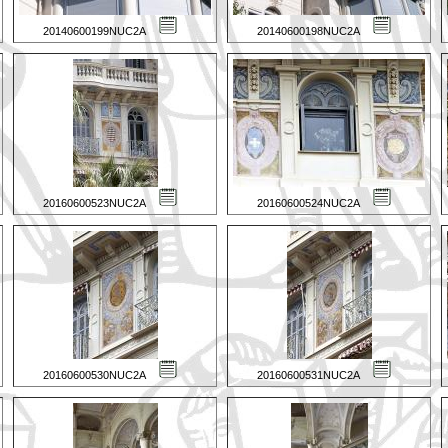
20140600199NUC2A
20140600198NUC2A
20160600523NUC2A
20160600524NUC2A
20160600530NUC2A
20160600531NUC2A