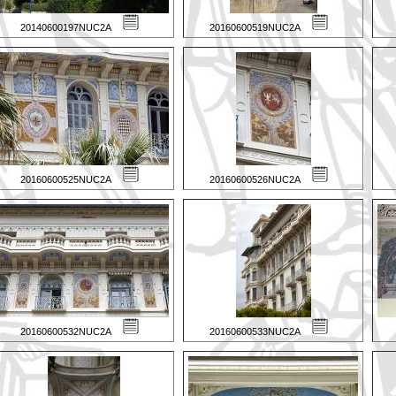
20140600197NUC2A
20160600519NUC2A
20160600525NUC2A
20160600526NUC2A
20160600532NUC2A
20160600533NUC2A