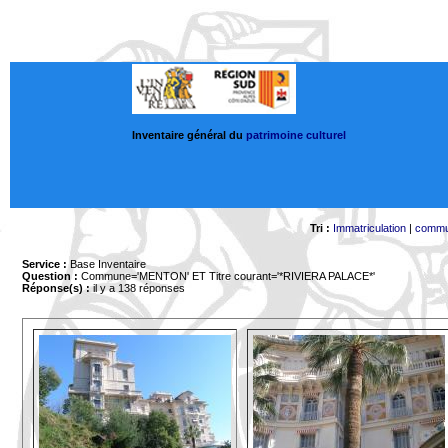
Inventaire général du
patrimoine culturel
Tri :
Immatriculation
|
comm
Service :
Base Inventaire
Question :
Commune='MENTON'
ET Titre courant='*RIVIERA PALACE*'
Réponse(s) :
il y a 138 réponses