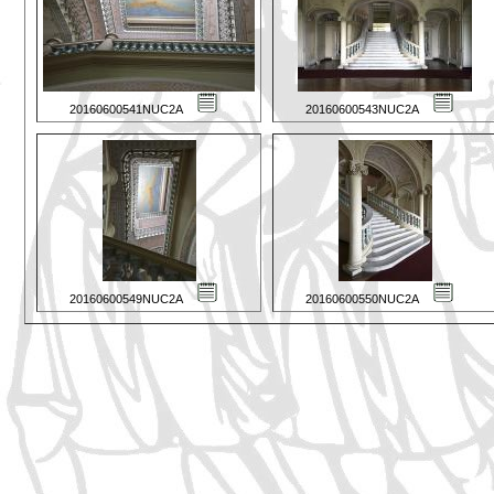
20160600541NUC2A
20160600543NUC2A
20160600549NUC2A
20160600550NUC2A