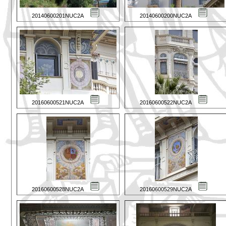
20140600201NUC2A
20140600200NUC2A
20160600521NUC2A
20160600522NUC2A
20160600528NUC2A
20160600529NUC2A