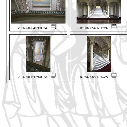
20160600541NUC2A
20160600543NUC2A
20160600549NUC2A
20160600550NUC2A