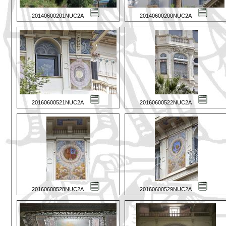
20140600201NUC2A
20140600200NUC2A
20160600521NUC2A
20160600522NUC2A
20160600528NUC2A
20160600529NUC2A