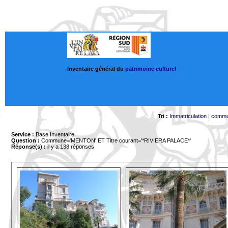
Inventaire général du
patrimoine culturel
Tri :
Immatriculation
|
comm
Service :
Base Inventaire
Question :
Commune='MENTON'
ET Titre courant='*RIVIERA PALACE*'
Réponse(s) :
il y a 138 réponses