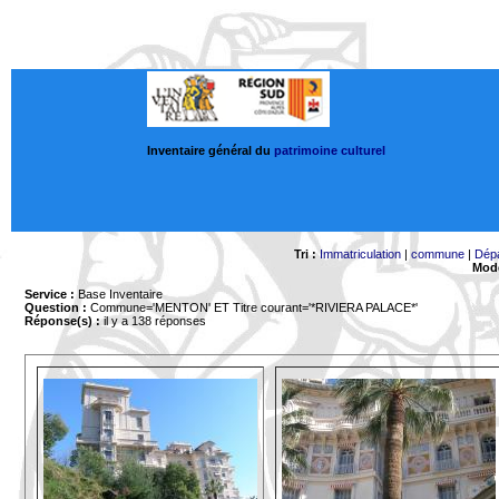
Inventaire général du
patrimoine culturel
Tri :
Immatriculation
|
commune
|
Dép
Mode
Service :
Base Inventaire
Question :
Commune='MENTON'
ET Titre courant='*RIVIERA PALACE*'
Réponse(s) :
il y a 138 réponses