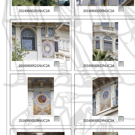
20140600201NUC2A
20140600200NUC2A
20160600521NUC2A
20160600522NUC2A
20160600528NUC2A
20160600529NUC2A