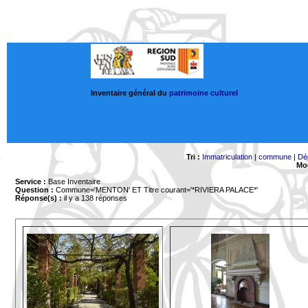
Inventaire général du
patrimoine culturel
Tri :
Immatriculation
|
commune
|
Dé
Mod
Service :
Base Inventaire
Question :
Commune='MENTON'
ET Titre courant='*RIVIERA PALACE*'
Réponse(s) :
il y a 138 réponses