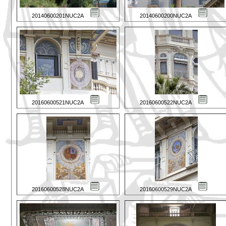
20140600201NUC2A
20140600200NUC2A
20160600521NUC2A
20160600522NUC2A
20160600528NUC2A
20160600529NUC2A