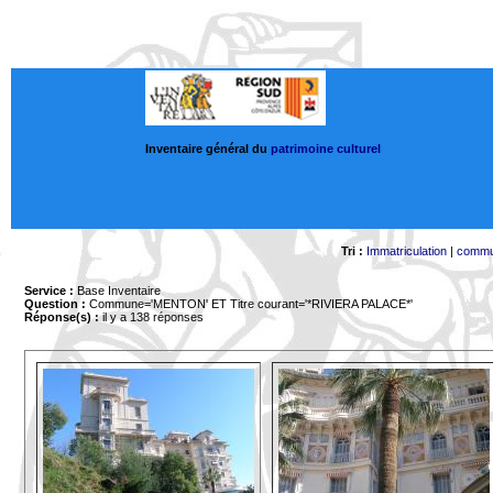
Inventaire général du
patrimoine culturel
Tri :
Immatriculation
|
comm
Service :
Base Inventaire
Question :
Commune='MENTON'
ET Titre courant='*RIVIERA PALACE*'
Réponse(s) :
il y a 138 réponses