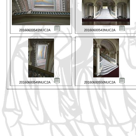
20160600541NUC2A
20160600543NUC2A
20160600549NUC2A
20160600550NUC2A