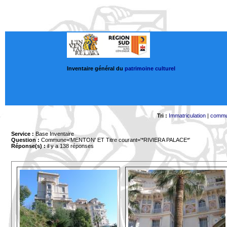
Inventaire général du
patrimoine culturel
Tri :
Immatriculation
|
comm
Service :
Base Inventaire
Question :
Commune='MENTON'
ET Titre courant='*RIVIERA PALACE*'
Réponse(s) :
il y a 138 réponses