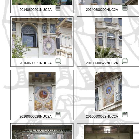
20140600201NUC2A
20140600200NUC2A
20160600521NUC2A
20160600522NUC2A
20160600528NUC2A
20160600529NUC2A