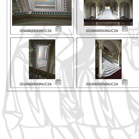
20160600541NUC2A
20160600543NUC2A
20160600549NUC2A
20160600550NUC2A