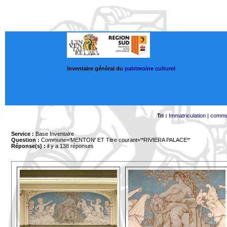
Inventaire général du
patrimoine culturel
Tri :
Immatriculation
|
comm
Service :
Base Inventaire
Question :
Commune='MENTON'
ET Titre courant='*RIVIERA PALACE*'
Réponse(s) :
il y a 138 réponses