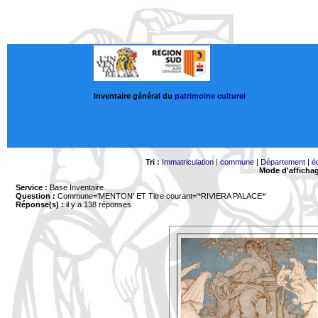
Inventaire général du
patrimoine culturel
Tri :
Immatriculation
|
commune
|
Département
|
é
Mode d'afficha
Service :
Base Inventaire
Question :
Commune='MENTON'
ET Titre courant='*RIVIERA PALACE*'
Réponse(s) :
il y a 138 réponses