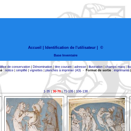
Accueil |
Identification de l'utilisateur
|
©
Base Inventaire
difice de conservation
|
Dénomination
|
titre courant
|
adresse
|
illustration
|
champs marq
|
lb
ge
:
notice
|
simplifié
|
vignettes
|
planches à imprimer (A3)
-
Format de sortie
:
imprimante
1-35
|
36-70
|
71-105
|
106-138