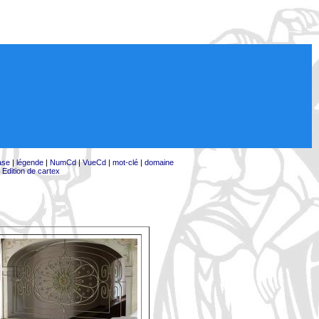
ase
|
légende
|
NumCd
|
VueCd
|
mot-clé
|
domaine
|
Edition de cartex