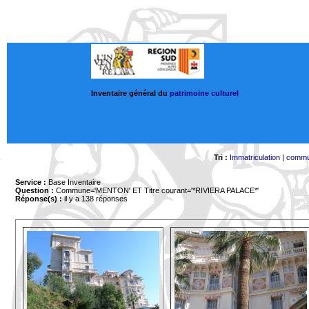
Inventaire général du
patrimoine culturel
Tri :
Immatriculation
|
comm
Service :
Base Inventaire
Question :
Commune='MENTON'
ET Titre courant='*RIVIERA PALACE*'
Réponse(s) :
il y a 138 réponses