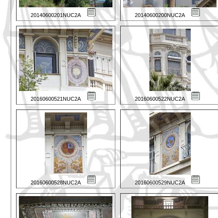
20140600201NUC2A
20140600200NUC2A
20160600521NUC2A
20160600522NUC2A
20160600528NUC2A
20160600529NUC2A