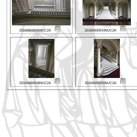
20160600541NUC2A
20160600543NUC2A
20160600549NUC2A
20160600550NUC2A