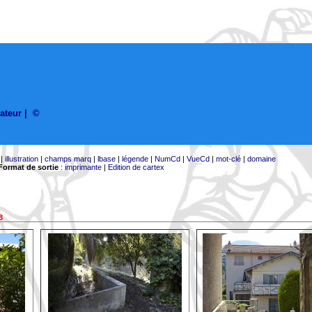
sateur
|
©
|
illustration
|
champs marq
|
lbase
|
légende
|
NumCd
|
VueCd
|
mot-clé
|
domaine
Format de sortie
:
imprimante
|
Edition de cartex
8