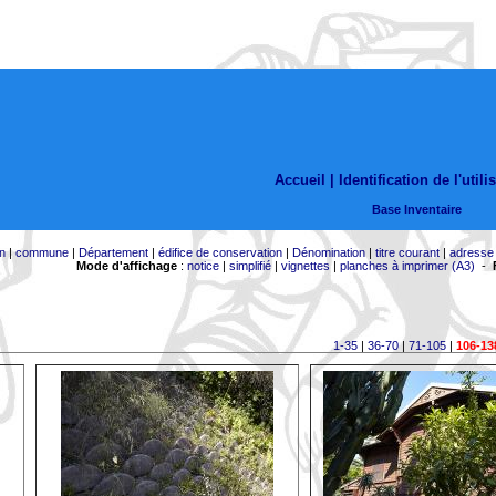
Accueil |
Identification de l'utili
Base Inventaire
on
|
commune
|
Département
|
édifice de conservation
|
Dénomination
|
titre courant
|
adresse
Mode d'affichage
:
notice
|
simplifié
|
vignettes
|
planches à imprimer (A3)
-
1-35
|
36-70
|
71-105
|
106-13