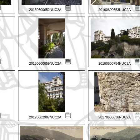
20160600652NUC2A
20160600653NUC2A
20160600659NUC2A
20160600754NUC2A
20170602987NUC2A
20170603636NUC2A