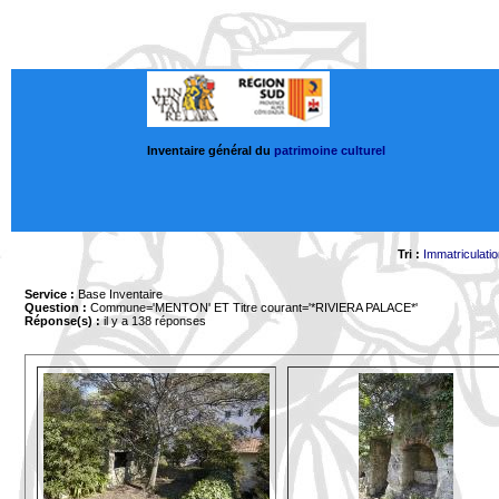
Inventaire général du
patrimoine culturel
Tri :
Immatriculati
Service :
Base Inventaire
Question :
Commune='MENTON'
ET Titre courant='*RIVIERA PALACE*'
Réponse(s) :
il y a 138 réponses