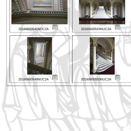
20160600541NUC2A
20160600543NUC2A
20160600549NUC2A
20160600550NUC2A