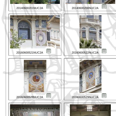
20140600201NUC2A
20140600200NUC2A
20160600521NUC2A
20160600522NUC2A
20160600528NUC2A
20160600529NUC2A