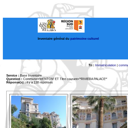
Inventaire général du
patrimoine culturel
Tri :
Immatriculation
|
comm
Service :
Base Inventaire
Question :
Commune='MENTON'
ET Titre courant='*RIVIERA PALACE*'
Réponse(s) :
il y a 138 réponses