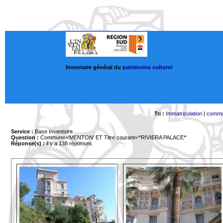
Inventaire général du
patrimoine culturel
Tri :
Immatriculation
|
comm
Service :
Base Inventaire
Question :
Commune='MENTON'
ET Titre courant='*RIVIERA PALACE*'
Réponse(s) :
il y a 138 réponses