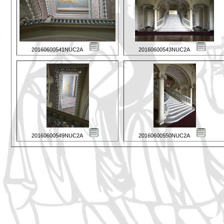
20160600541NUC2A
20160600543NUC2A
20160600549NUC2A
20160600550NUC2A