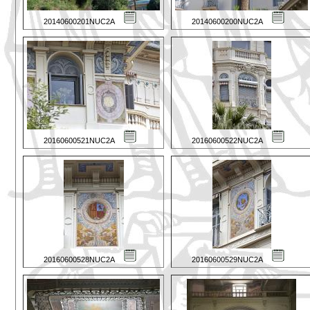
20140600201NUC2A
20140600200NUC2A
20160600521NUC2A
20160600522NUC2A
20160600528NUC2A
20160600529NUC2A