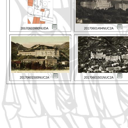
20170603980NUDA
20170601494NUC2A
20170601500NUC2A
20170601501NUC2A