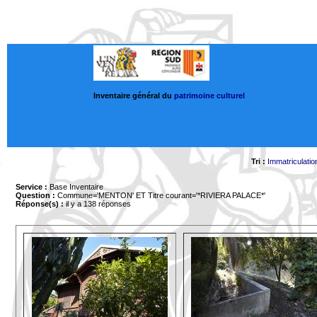
Inventaire général du
patrimoine culturel
Tri :
Immatriculatio
Service :
Base Inventaire
Question :
Commune='MENTON'
ET Titre courant='*RIVIERA PALACE*'
Réponse(s) :
il y a 138 réponses