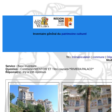
Inventaire général du
patrimoine culturel
Tri :
Immatriculation
|
commune
|
Dép
Mode
Service :
Base Inventaire
Question :
Commune='MENTON'
ET Titre courant='*RIVIERA PALACE*'
Réponse(s) :
il y a 138 réponses