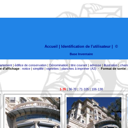
Accueil |
Identification de l'utilisateur
|
©
Base Inventaire
artement
|
édifice de conservation
|
Dénomination
|
titre courant
|
adresse
|
illustration
|
cham
 d'affichage
:
notice
|
simplifié
|
vignettes
|
planches à imprimer (A3)
-
Format de sortie
1-35
|
36-70
|
71-105
|
106-138