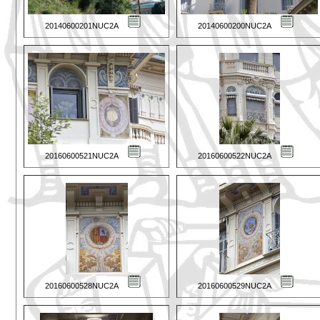
20140600201NUC2A
20140600200NUC2A
20160600521NUC2A
20160600522NUC2A
20160600528NUC2A
20160600529NUC2A