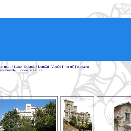
ps marq
|
lbase
|
légende
|
NumCd
|
VueCd
|
mot-clé
|
domaine
:
imprimante
|
Edition de cartex