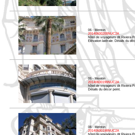
06 - Menton
20140600200NUC2A
hôtel de voyageurs dit Riviera 
Elévation latérale. Détails du déc
06 - Menton
20140600199NUC2A
hôtel de voyageurs dit Riviera 
Détails du décor peint.
06 - Menton
20140600198NUC2A
hôtel de voyageurs dit Riviera 