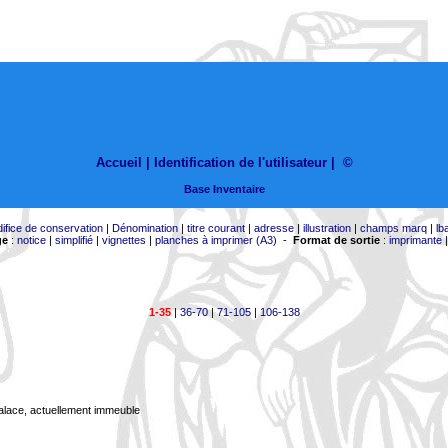
Accueil |
Identification de l'utilisateur
|
©
Base Inventaire
difice de conservation
|
Dénomination
|
titre courant
|
adresse
|
illustration
|
champs marq
|
lb
ge
:
notice
|
simplifié
|
vignettes
|
planches à imprimer (A3)
-
Format de sortie
:
imprimante
1-35
|
36-70
|
71-105
|
106-138
Palace, actuellement immeuble