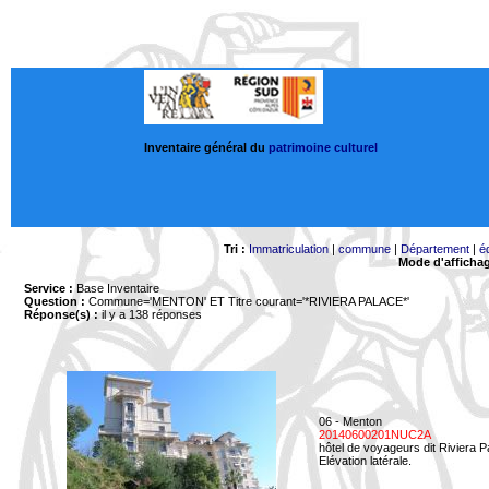
Inventaire général du
patrimoine culturel
Tri :
Immatriculation
|
commune
|
Département
|
é
Mode d'afficha
Service :
Base Inventaire
Question :
Commune='MENTON'
ET Titre courant='*RIVIERA PALACE*'
Réponse(s) :
il y a 138 réponses
06 - Menton
20140600201NUC2A
hôtel de voyageurs dit Riviera 
Elévation latérale.