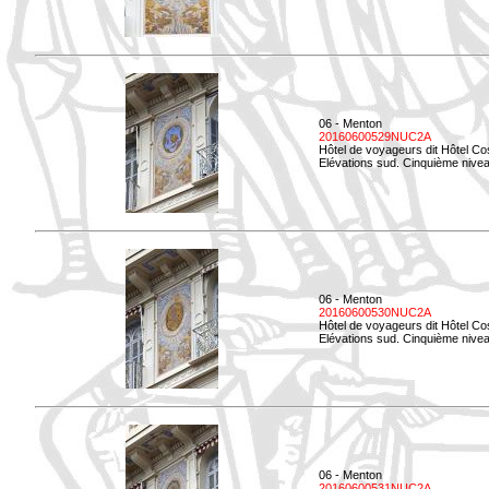
06 - Menton
20160600529NUC2A
Hôtel de voyageurs dit Hôtel Co
Elévations sud. Cinquième nivea
06 - Menton
20160600530NUC2A
Hôtel de voyageurs dit Hôtel Co
Elévations sud. Cinquième nive
06 - Menton
20160600531NUC2A