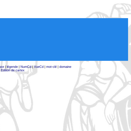
ase
|
légende
|
NumCd
|
VueCd
|
mot-clé
|
domaine
|
Edition de cartex