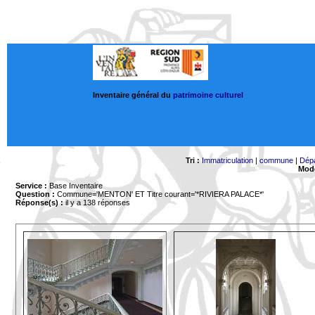
Inventaire général du
patrimoine culturel
Tri :
Immatriculation
|
commune
|
Dép
Mode
Service :
Base Inventaire
Question :
Commune='MENTON'
ET Titre courant='*RIVIERA PALACE*'
Réponse(s) :
il y a 138 réponses