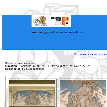
Inventaire général du
patrimoine culturel
Tri :
Immatriculation
|
comm
Service :
Base Inventaire
Question :
Commune='MENTON'
ET Titre courant='*RIVIERA PALACE*'
Réponse(s) :
il y a 138 réponses