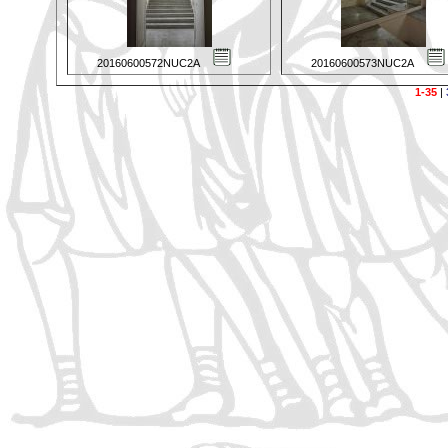
20160600572NUC2A
20160600573NUC2A
1-35
|