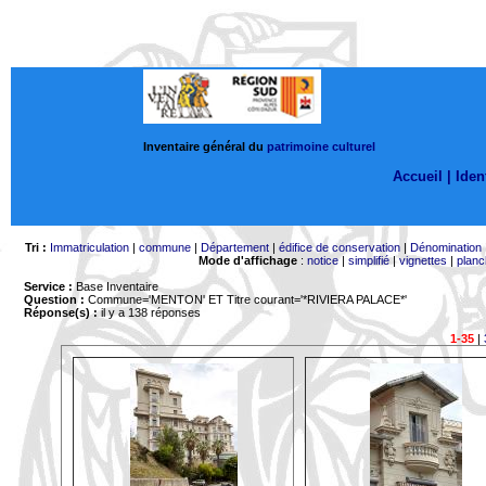
Inventaire général du
patrimoine culturel
Accueil |
Ident
Tri :
Immatriculation
|
commune
|
Département
|
édifice de conservation
|
Dénomination
Mode d'affichage
:
notice
|
simplifié
|
vignettes
|
planc
Service :
Base Inventaire
Question :
Commune='MENTON'
ET Titre courant='*RIVIERA PALACE*'
Réponse(s) :
il y a 138 réponses
1-35
|