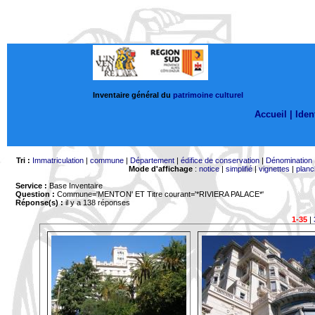
Inventaire général du
patrimoine culturel
Accueil |
Ident
Tri :
Immatriculation
|
commune
|
Département
|
édifice de conservation
|
Dénomination
Mode d'affichage
:
notice
|
simplifié
|
vignettes
|
planc
Service :
Base Inventaire
Question :
Commune='MENTON'
ET Titre courant='*RIVIERA PALACE*'
Réponse(s) :
il y a 138 réponses
1-35
|