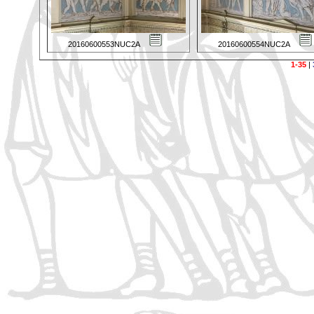
20160600553NUC2A
20160600554NUC2A
1-35
|