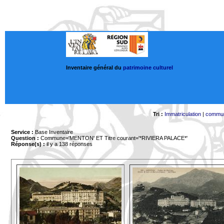
Inventaire général du
patrimoine culturel
Tri :
Immatriculation
|
commu
Service :
Base Inventaire
Question :
Commune='MENTON'
ET Titre courant='*RIVIERA PALACE*'
Réponse(s) :
il y a 138 réponses