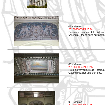
06 - Menton
20160600534NUC2A
Peintures monumentales (décor i
Vestibule. Décor peint surmontan
06 - Menton
20160600541NUC2A
Hôtel de voyageurs dit Hôtel Co
Cage d'escalier vue d'en bas.
06 - Menton
20160600543NUC2A