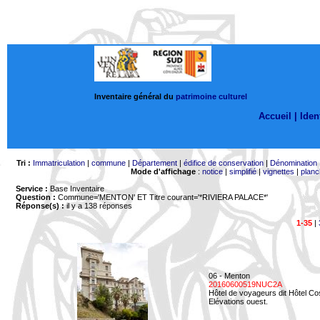
Inventaire général du
patrimoine culturel
Accueil |
Ident
Tri :
Immatriculation
|
commune
|
Département
|
édifice de conservation
|
Dénomination
Mode d'affichage
:
notice
|
simplifié
|
vignettes
|
planc
Service :
Base Inventaire
Question :
Commune='MENTON'
ET Titre courant='*RIVIERA PALACE*'
Réponse(s) :
il y a 138 réponses
1-35
|
06 - Menton
20160600519NUC2A
Hôtel de voyageurs dit Hôtel Co
Elévations ouest.