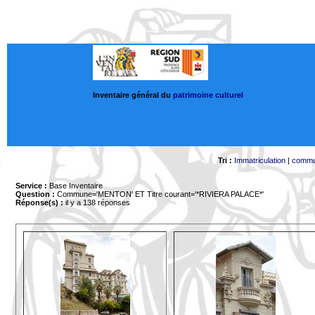
Inventaire général du
patrimoine culturel
Tri :
Immatriculation
|
comm
Service :
Base Inventaire
Question :
Commune='MENTON'
ET Titre courant='*RIVIERA PALACE*'
Réponse(s) :
il y a 138 réponses