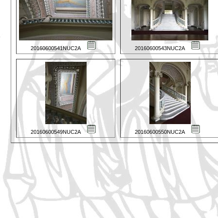
20160600541NUC2A
20160600543NUC2A
20160600549NUC2A
20160600550NUC2A