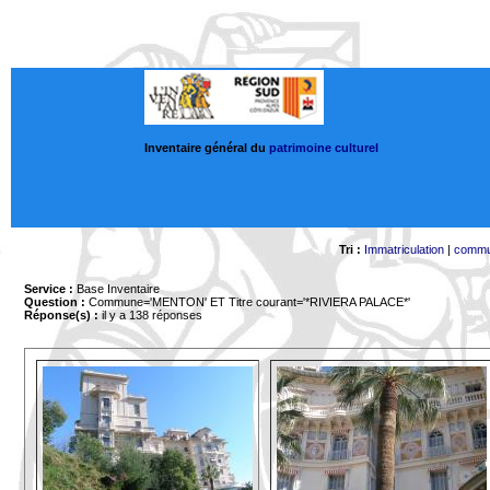
Inventaire général du
patrimoine culturel
Tri :
Immatriculation
|
comm
Service :
Base Inventaire
Question :
Commune='MENTON'
ET Titre courant='*RIVIERA PALACE*'
Réponse(s) :
il y a 138 réponses