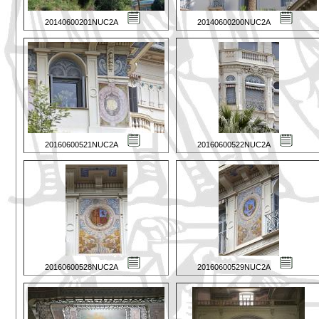
20140600201NUC2A
20140600200NUC2A
20160600521NUC2A
20160600522NUC2A
20160600528NUC2A
20160600529NUC2A